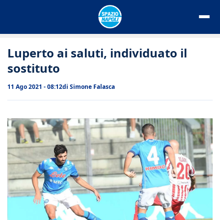
Vai
al
contenuto
Luperto ai saluti, individuato il
sostituto
11 Ago 2021 - 08:12
di
Simone Falasca