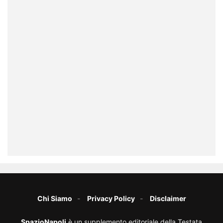
Chi Siamo
Privacy Policy
Disclaimer
SpazioNapoli
è un supplemento editoriale della Testata