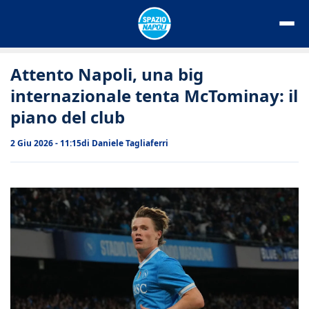
Vai
al
contenuto
Attento Napoli, una big
internazionale tenta McTominay: il
piano del club
2 Giu 2026 - 11:15
di
Daniele Tagliaferri