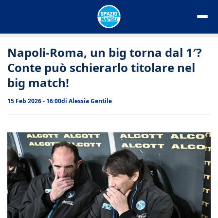
Vai
al
contenuto
Napoli-Roma, un big torna dal 1′?
Conte può schierarlo titolare nel
big match!
15 Feb 2026 - 16:00
di
Alessia Gentile