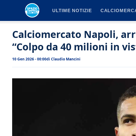
Vai
ULTIME NOTIZIE
CALCIOMERC
al
contenuto
Calciomercato Napoli, arr
“Colpo da 40 milioni in vis
10 Gen 2026 - 00:00
di
Claudio Mancini