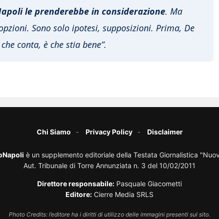
Napoli le prenderebbe in considerazione
. Ma
opzioni. Sono solo ipotesi, supposizioni. Prima, De
che conta, è che stia bene”.
Chi Siamo
Privacy Policy
Disclaimer
oNapoli
è un supplemento editoriale della Testata Giornalistica "Nuo
Aut. Tribunale di Torre Annunziata n. 3 del 10/02/2011
Direttore responsabile:
Pasquale Giacometti
Editore:
Cierre Media SRLS
Photo Credits: l’editore ha i diritti di utilizzo delle immagini presenti sul sito.