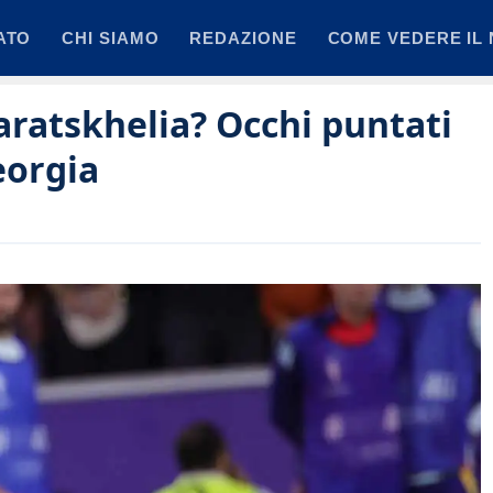
ATO
CHI SIAMO
REDAZIONE
COME VEDERE IL 
varatskhelia? Occhi puntati
eorgia