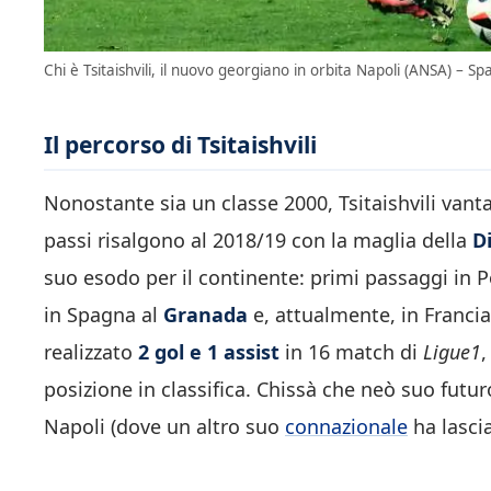
Chi è Tsitaishvili, il nuovo georgiano in orbita Napoli (ANSA) – Spa
Il percorso di Tsitaishvili
Nonostante sia un classe 2000, Tsitaishvili vanta
passi risalgono al 2018/19 con la maglia della
Di
suo esodo per il continente: primi passaggi in P
in Spagna al
Granada
e, attualmente, in Francia
realizzato
2 gol e 1 assist
in 16 match di
Ligue1
,
posizione in classifica. Chissà che neò suo futuro
Napoli (dove un altro suo
connazionale
ha lasci