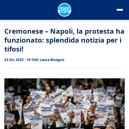
Vai
al
contenuto
Cremonese – Napoli, la protesta ha
funzionato: splendida notizia per i
tifosi!
23 Dic 2025 - 19:10
di
Laura Bisogno