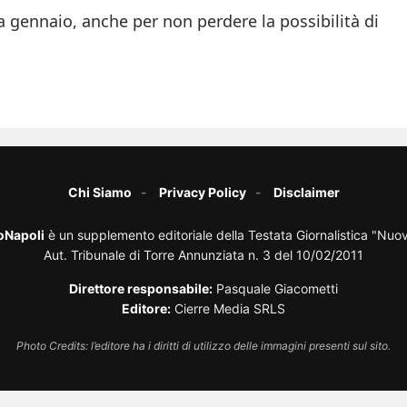
a gennaio, anche per non perdere la possibilità di
Chi Siamo
Privacy Policy
Disclaimer
oNapoli
è un supplemento editoriale della Testata Giornalistica "Nuo
Aut. Tribunale di Torre Annunziata n. 3 del 10/02/2011
Direttore responsabile:
Pasquale Giacometti
Editore:
Cierre Media SRLS
Photo Credits: l’editore ha i diritti di utilizzo delle immagini presenti sul sito.