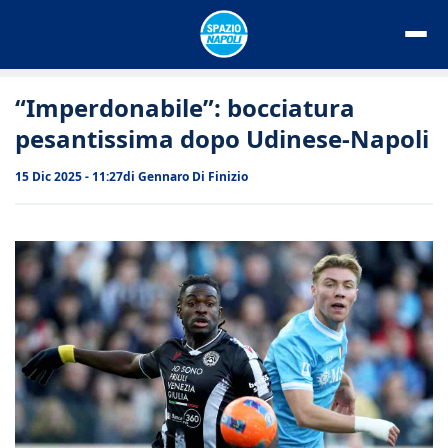
Vai
al
contenuto
“Imperdonabile”: bocciatura
pesantissima dopo Udinese-Napoli
15 Dic 2025 - 11:27
di
Gennaro Di Finizio