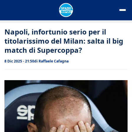
Vai
al
contenuto
Napoli, infortunio serio per il
titolarissimo del Milan: salta il big
match di Supercoppa?
8 Dic 2025 - 21:50
di
Raffaele Cafagna