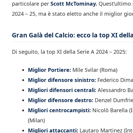
particolare per
Scott McTominay.
Quest’ultimo n
2024 – 25, ma è stato eletto anche il miglior gi
Gran Galà del Calcio: ecco la top XI dell
Di seguito, la top XI della Serie A 2024 – 2025:
Miglior Portiere:
Mile Svilar (Roma)
Miglior difensore sinistro:
Federico Dimar
Migliori difensori centrali:
Alessandro Bas
Miglior difensore destro:
Denzel Dumfries
Migliori centrocampisti:
Nicolò Barella (
(Milan)
Migliori attaccanti:
Lautaro Martinez (Int