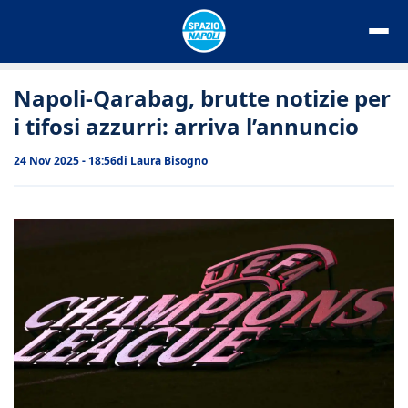
Vai
al
contenuto
Napoli-Qarabag, brutte notizie per
i tifosi azzurri: arriva l’annuncio
24 Nov 2025 - 18:56
di
Laura Bisogno