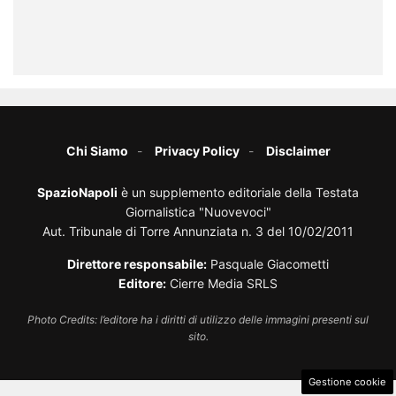
Chi Siamo
Privacy Policy
Disclaimer
SpazioNapoli
è un supplemento editoriale della Testata
Giornalistica "Nuovevoci"
Aut. Tribunale di Torre Annunziata n. 3 del 10/02/2011
Direttore responsabile:
Pasquale Giacometti
Editore:
Cierre Media SRLS
Photo Credits: l’editore ha i diritti di utilizzo delle immagini presenti sul
sito.
Gestione cookie