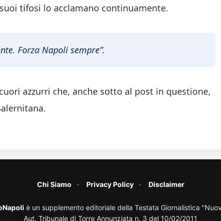
i suoi tifosi lo acclamano continuamente.
gente. Forza Napoli sempre”.
i cuori azzurri che, anche sotto al post in questione,
Salernitana.
Chi Siamo
Privacy Policy
Disclaimer
oNapoli
è un supplemento editoriale della Testata Giornalistica "Nuo
Aut. Tribunale di Torre Annunziata n. 3 del 10/02/2011