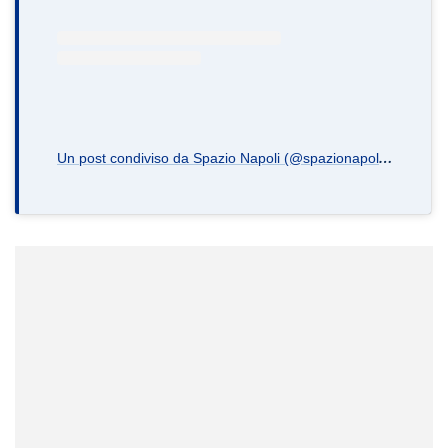
U
n post condiviso da Spazio Napoli (@spazionapoli.it)