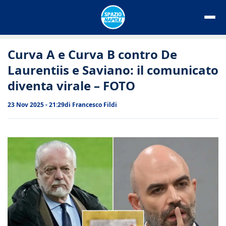
Vai
al
contenuto
Curva A e Curva B contro De
Laurentiis e Saviano: il comunicato
diventa virale – FOTO
23 Nov 2025 - 21:29
di
Francesco Fildi