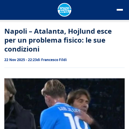
Vai
al
contenuto
Napoli – Atalanta, Hojlund esce
per un problema fisico: le sue
condizioni
22 Nov 2025 - 22:23
di
Francesco Fildi