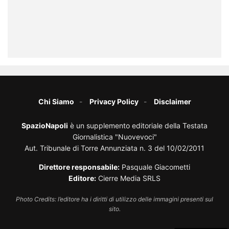
Chi Siamo
Privacy Policy
Disclaimer
SpazioNapoli
è un supplemento editoriale della Testata
Giornalistica "Nuovevoci"
Aut. Tribunale di Torre Annunziata n. 3 del 10/02/2011
Direttore responsabile:
Pasquale Giacometti
Editore:
Cierre Media SRLS
Photo Credits: l’editore ha i diritti di utilizzo delle immagini presenti sul
sito.