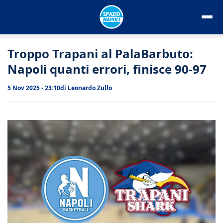
Vai
al
contenuto
Troppo Trapani al PalaBarbuto:
Napoli quanti errori, finisce 90-97
5 Nov 2025 - 23:10
di
Leonardo Zullo