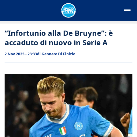
Vai
al
contenuto
“Infortunio alla De Bruyne”: è
accaduto di nuovo in Serie A
2 Nov 2025 - 23:33
di
Gennaro Di Finizio