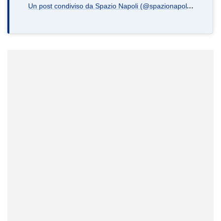
U
n post condiviso da Spazio Napoli (@spazionapoli.it)