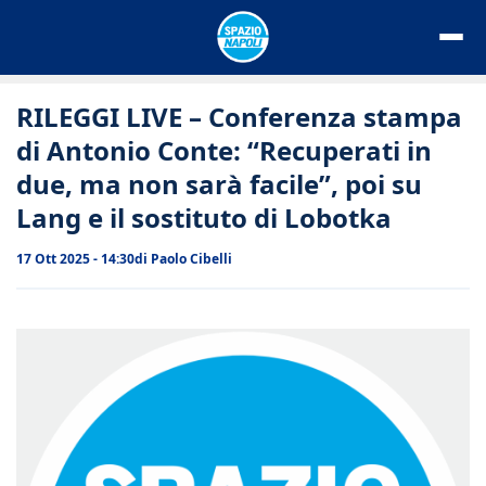
Vai
al
contenuto
RILEGGI LIVE – Conferenza stampa
di Antonio Conte: “Recuperati in
due, ma non sarà facile”, poi su
Lang e il sostituto di Lobotka
17 Ott 2025 - 14:30
di
Paolo Cibelli