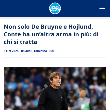
Vai
al
contenuto
Non solo De Bruyne e Hojlund,
Conte ha un’altra arma in più: di
chi si tratta
6 Ott 2025 - 08:40
di
Francesco Fildi