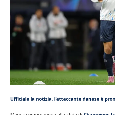
Ufficiale la notizia, l’attaccante danese è p
Manca sempre meno alla sfida di
Champions L