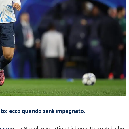
ronto: ecco quando sarà impegnato.
eagu
e tra Napoli e Sporting Lisbona. Un match che