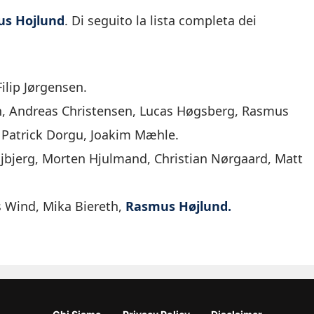
s Hojlund
. Di seguito la lista completa dei
ilip Jørgensen.
en, Andreas Christensen, Lucas Høgsberg, Rasmus
 Patrick Dorgu, Joakim Mæhle.
øjbjerg, Morten Hjulmand, Christian Nørgaard, Matt
s Wind, Mika Biereth,
Rasmus Højlund.