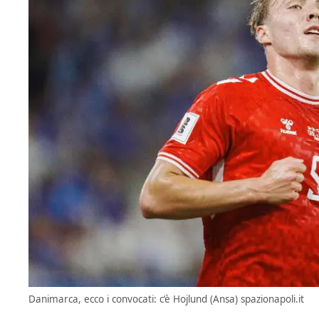
Danimarca, ecco i convocati: c’è Hojlund (Ansa) spazionapoli.it