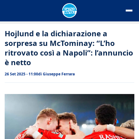
Vai
al
contenuto
Hojlund e la dichiarazione a
sorpresa su McTominay: “L’ho
ritrovato così a Napoli”: l’annuncio
è netto
26 Set 2025 - 11:00
di
Giuseppe Ferrara