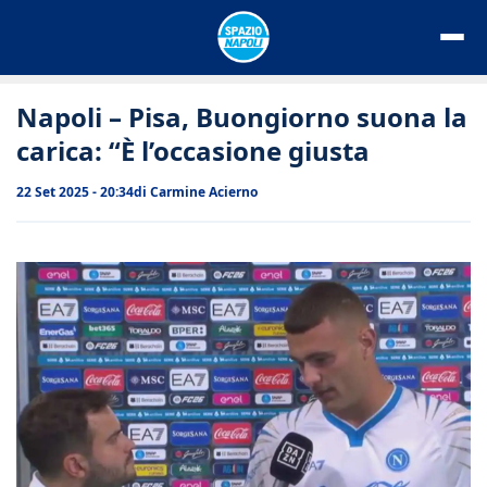
Vai
al
contenuto
Napoli – Pisa, Buongiorno suona la
carica: “È l’occasione giusta
22 Set 2025 - 20:34
di
Carmine Acierno