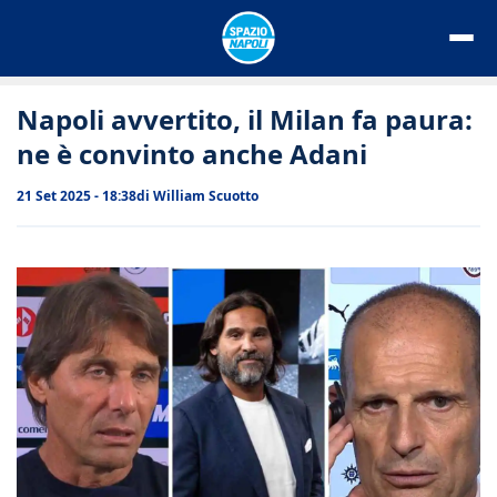
Vai
al
contenuto
Napoli avvertito, il Milan fa paura:
ne è convinto anche Adani
21 Set 2025 - 18:38
di
William Scuotto