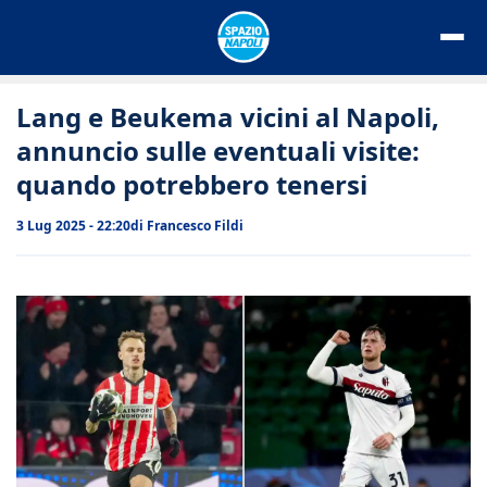
Vai
al
contenuto
Lang e Beukema vicini al Napoli,
annuncio sulle eventuali visite:
quando potrebbero tenersi
3 Lug 2025 - 22:20
di
Francesco Fildi