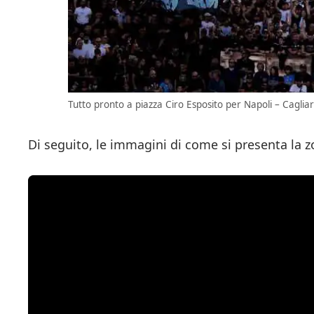
Tutto pronto a piazza Ciro Esposito per Napoli – Cagliari
Di seguito, le immagini di come si presenta la zo