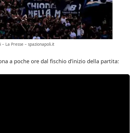
 – La Presse – spazionapoli.it
na a poche ore dal fischio d’inizio della partita: