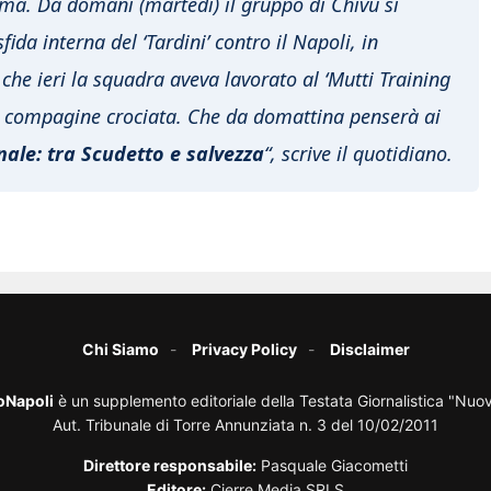
rma. Da domani (martedì) il gruppo di Chivu si
fida interna del ‘Tardini’ contro il Napoli, in
e ieri la squadra aveva lavorato al ‘Mutti Training
 la compagine crociata. Che da domattina penserà ai
nale: tra Scudetto e salvezza
“, scrive il quotidiano.
Chi Siamo
Privacy Policy
Disclaimer
oNapoli
è un supplemento editoriale della Testata Giornalistica "Nuo
Aut. Tribunale di Torre Annunziata n. 3 del 10/02/2011
Direttore responsabile:
Pasquale Giacometti
Editore:
Cierre Media SRLS