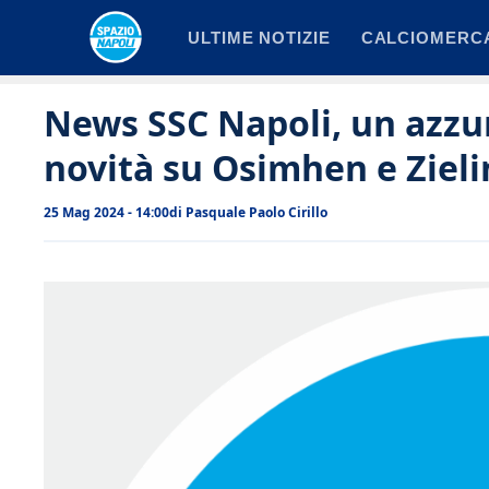
Vai
ULTIME NOTIZIE
CALCIOMERC
al
contenuto
News SSC Napoli, un azzur
novità su Osimhen e Zieli
25 Mag 2024 - 14:00
di
Pasquale Paolo Cirillo