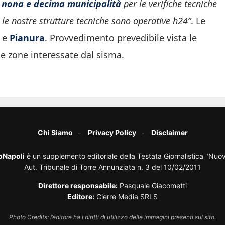
a nona e decima municipalità
per le verifiche tecniche
e le nostre strutture tecniche sono operative h24”
. Le
e
Pianura
. Provvedimento prevedibile vista le
lle zone interessate dal sisma.
Chi Siamo
Privacy Policy
Disclaimer
oNapoli
è un supplemento editoriale della Testata Giornalistica "Nuo
Aut. Tribunale di Torre Annunziata n. 3 del 10/02/2011
Direttore responsabile:
Pasquale Giacometti
Editore:
Cierre Media SRLS
Photo Credits: l’editore ha i diritti di utilizzo delle immagini presenti sul sito.