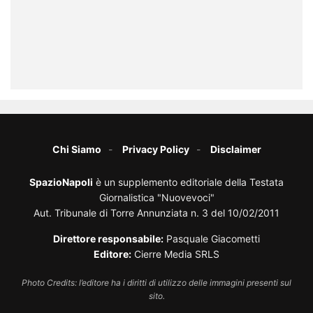
Chi Siamo
Privacy Policy
Disclaimer
SpazioNapoli
è un supplemento editoriale della Testata
Giornalistica "Nuovevoci"
Aut. Tribunale di Torre Annunziata n. 3 del 10/02/2011
Direttore responsabile:
Pasquale Giacometti
Editore:
Cierre Media SRLS
Photo Credits: l’editore ha i diritti di utilizzo delle immagini presenti sul
sito.