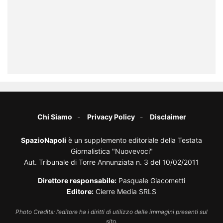
Chi Siamo
Privacy Policy
Disclaimer
SpazioNapoli
è un supplemento editoriale della Testata
Giornalistica "Nuovevoci"
Aut. Tribunale di Torre Annunziata n. 3 del 10/02/2011
Direttore responsabile:
Pasquale Giacometti
Editore:
Cierre Media SRLS
Photo Credits: l’editore ha i diritti di utilizzo delle immagini presenti sul
sito.