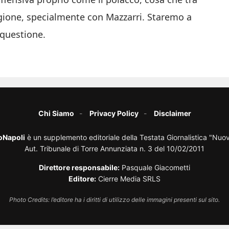
tagione, specialmente con Mazzarri. Staremo a
 questione.
Chi Siamo
Privacy Policy
Disclaimer
oNapoli
è un supplemento editoriale della Testata Giornalistica "Nuo
Aut. Tribunale di Torre Annunziata n. 3 del 10/02/2011
Direttore responsabile:
Pasquale Giacometti
Editore:
Cierre Media SRLS
Photo Credits: l’editore ha i diritti di utilizzo delle immagini presenti sul sito.