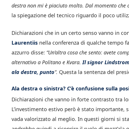
destra non mi è piaciuto molto. Dal momento che c’
la spiegazione del tecnico riguardo il poco utili
Dichiarazioni che in un certo senso vanno in c
Laurentiis
nella conferenza di qualche tempo fa.
azzurro disse:
“Un’altra cosa che sento: avete com
alternativo a Politano e Kvara.
Il signor Lindstrom
ala destra, punto
“.
Questa la sentenza del presi
Ala destra o sinistra? C’è confusione sulla po
Dichiarazioni che vanno in forte contrasto tra lo
L’investimento estivo però è stato importante, si
vada valorizzato al meglio. In questi giorni si s
andrebbe quindi a ricoprire il ruolo di mezz’ala 