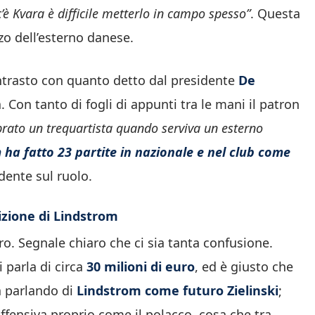
è Kvara è difficile metterlo in campo spesso”
. Questa
zzo dell’esterno danese.
ontrasto con quanto detto dal presidente
De
 Con tanto di fogli di appunti tra le mani il patron
prato un trequartista quando serviva un esterno
 ha fatto 23 partite in nazionale e nel club come
dente sul ruolo.
sizione di Lindstrom
ro. Segnale chiaro che ci sia tanta confusione.
 parla di circa
30 milioni di euro
, ed è giusto che
ta parlando di
Lindstrom come futuro Zielinski
;
offensiva proprio come il polacco, cosa che tra