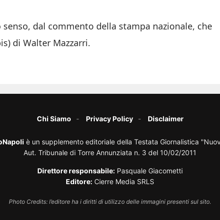
rto senso, dal commento della stampa nazionale, che
is) di Walter Mazzarri.
Chi Siamo
Privacy Policy
Disclaimer
oNapoli
è un supplemento editoriale della Testata Giornalistica "Nuo
Aut. Tribunale di Torre Annunziata n. 3 del 10/02/2011
Direttore responsabile:
Pasquale Giacometti
Editore:
Cierre Media SRLS
Photo Credits: l’editore ha i diritti di utilizzo delle immagini presenti sul sito.