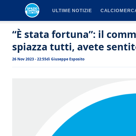
Vai
ULTIME NOTIZIE
CALCIOMERC
al
contenuto
“È stata fortuna”: il com
spiazza tutti, avete senti
26 Nov 2023 - 22:55
di
Giuseppe Esposito