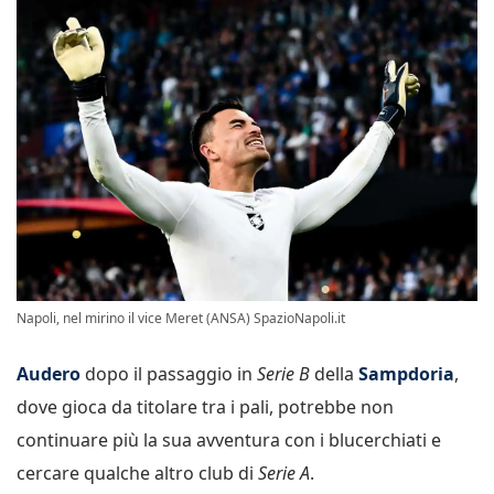
Napoli, nel mirino il vice Meret (ANSA) SpazioNapoli.it
Audero
dopo il passaggio in
Serie B
della
Sampdoria
,
dove gioca da titolare tra i pali, potrebbe non
continuare più la sua avventura con i blucerchiati e
cercare qualche altro club di
Serie A
.