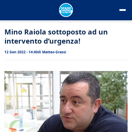
Vai
al
contenuto
Mino Raiola sottoposto ad un
intervento d’urgenza!
12 Gen 2022 - 14:40
di
Matteo Grassi